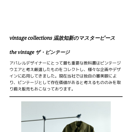
内
容
を
ス
キ
vintage collections 温故知新のマスターピース
ッ
プ
the vintage ザ・ビンテージ
アパレルデザイナーにとって最も重要な教科書はビンテージ
ウエアと考え厳選したものをコレクトし、様々な企画やデザ
インに応用してきました。現在当社では独自の審美眼によ
り、ビンテージとして存在価値があると考えるもののみを取
り揃え販売もおこなっております。