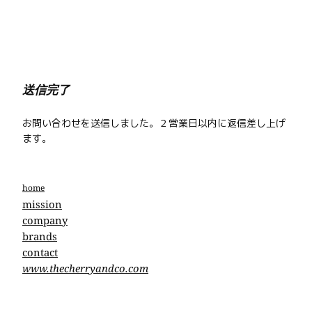
内
容
を
ス
キ
送信完了
ッ
プ
お問い合わせを送信しました。２営業日以内に返信差し上げ
ます。
home
mission
company
brands
contact
www.thecherryandco.com